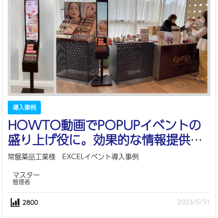
導入事例
HOWTO動画でPOPUPイベントの
盛り上げ役に。効果的な情報提供や
テスティング体験を実現しました。
常盤薬品工業様 EXCELイベント導入事例
マスター
管理者
2023/5/31
2800